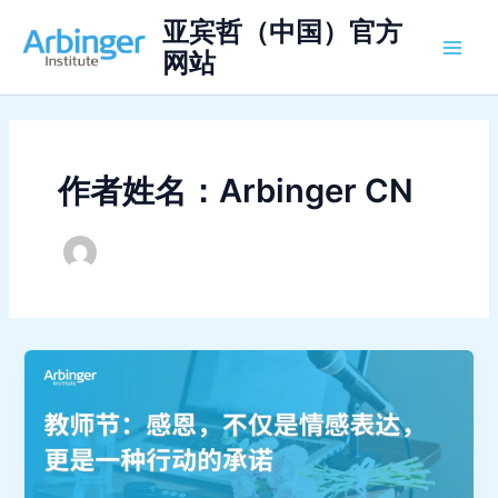
跳
亚宾哲（中国）官方
至
网站
Main
内
容
Men
作者姓名：Arbinger CN