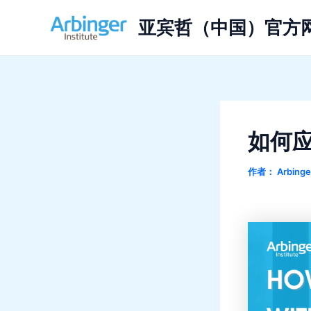
跳
亚宾哲（中国）官方
至
内
容
如何
作者：
Arbing