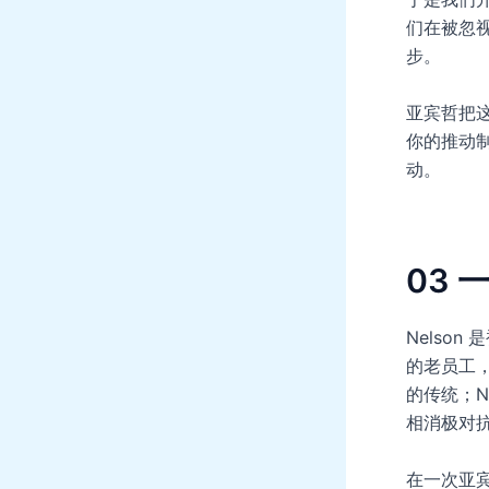
们在被忽
步。
亚宾哲把
你的推动
动。
03
Nelson
的老员工，
的传统；N
相消极对
在一次亚宾