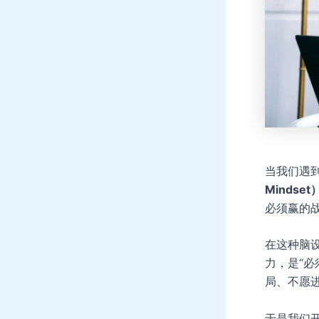
当我们遇
Mindset
必须赢的
在这种脑
力，是“必
局、不愿
于是我们