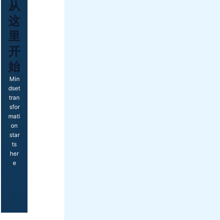
从
这
里
开
始
Min
dset
tran
sfor
mati
on
star
ts
her
e