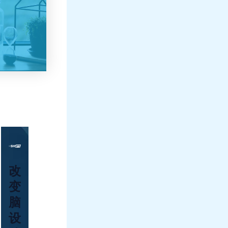
改
变
脑
设