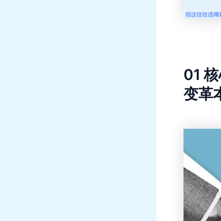
01
核
变革