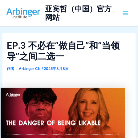
跳
亚宾哲（中国）官方
至
网站
Main
内
容
Men
EP.3 不必在“做自己”和“当领
导”之间二选一
作者：
Arbinger CN
/
2025年8月8日